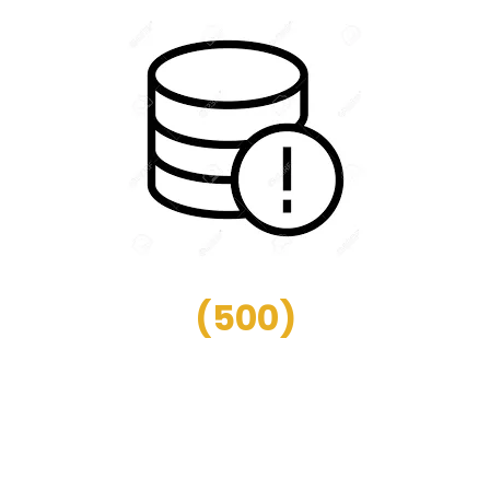
(
500
)