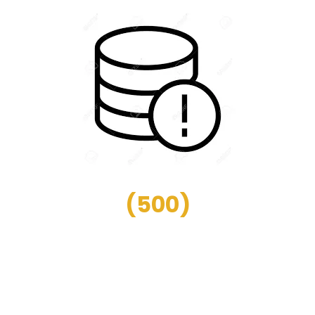
(
500
)