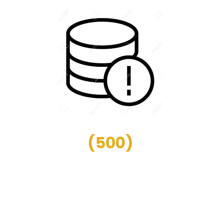
(
500
)