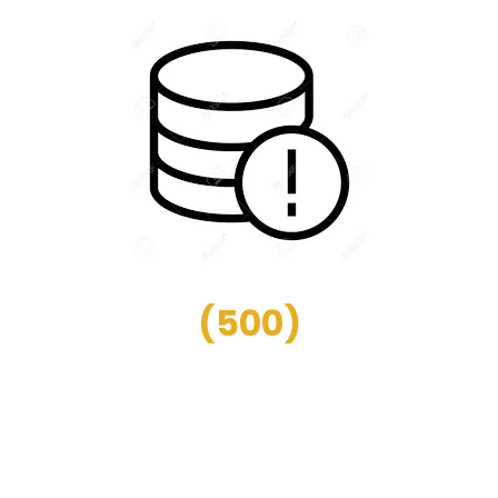
(
500
)