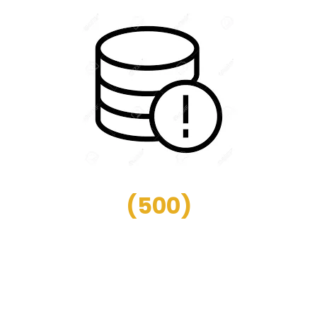
(
500
)