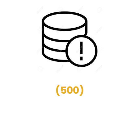
(
500
)