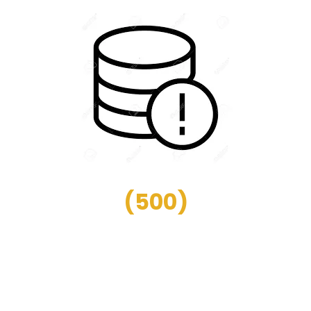
(
500
)