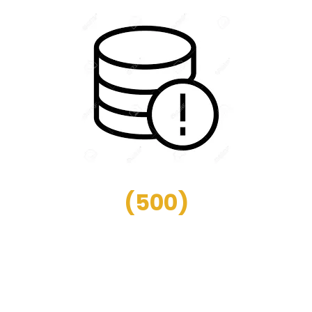
(
500
)