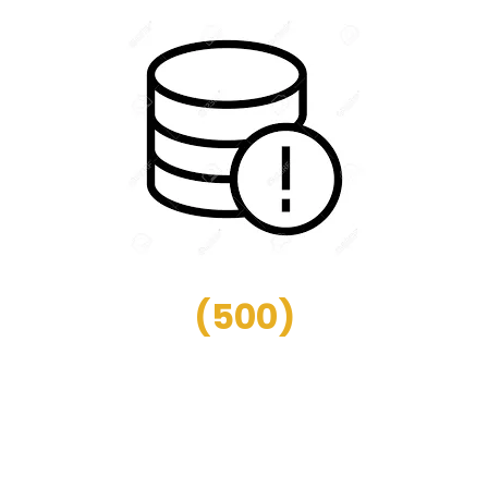
(
500
)