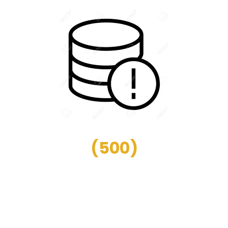
(
500
)