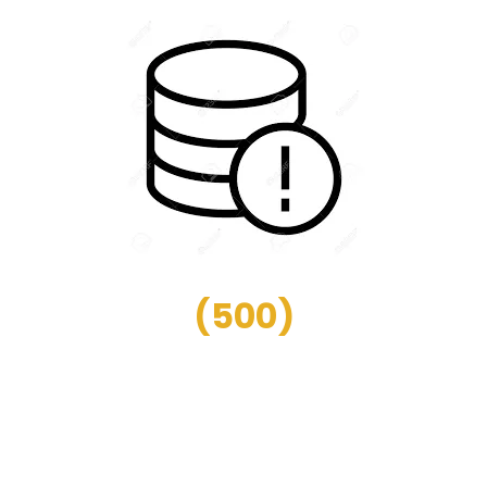
(
500
)