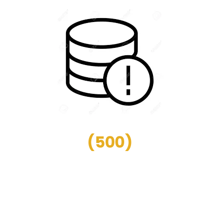
(
500
)