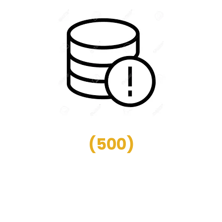
(
500
)