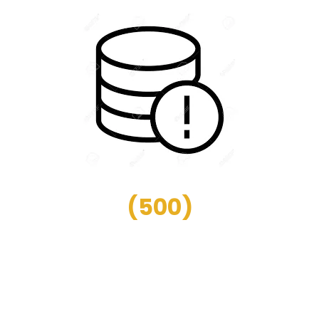
(
500
)